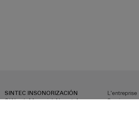
SINTEC INSONORIZACIÓN
L'entreprise
C/ Narcís Monturiol, Nave 1-A,
Services
Pol. Ind. Can Magre
Produits
08187 Santa Eulàlia de Ronçana
Solutions su
(Barcelona) - Spain
Documentat
Délégations
Tel.
+34 938 449 476