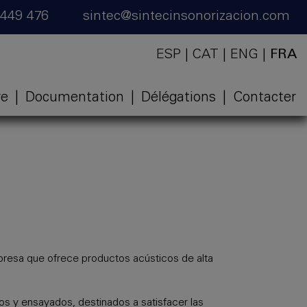
 449 476
sintec@sintecinsonorizacion.com
ESP
|
CAT
|
ENG
|
FRA
re
|
Documentation
|
Délégations
|
Contacter
resa que ofrece productos acústicos de alta
os y ensayados, destinados a satisfacer las