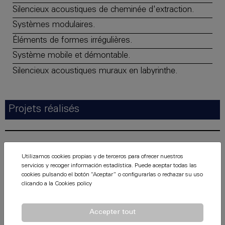
Silencieux acoustiques de cheminée d'extraction.
Systèmes modulaires.
Éléments de formes irrégulières.
Système mobile et démontable.
Silencieux acoustiques muraux en labyrinthe.
Projets réalisés
Utilizamos cookies propias y de terceros para ofrecer nuestros
servicios y recoger información estadística. Puede aceptar todas las
cookies pulsando el botón “Aceptar” o configurarlas o rechazar su uso
clicando a la
Cookies policy
Accepter tout