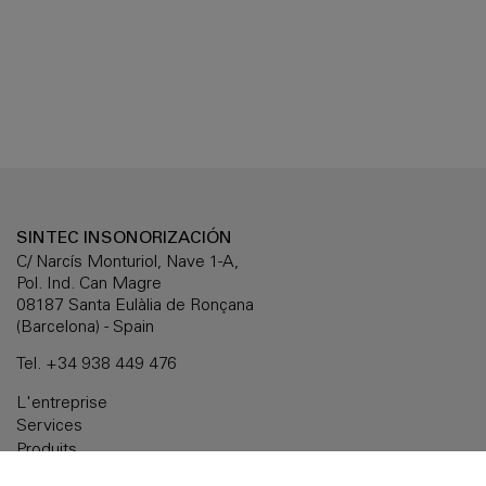
SINTEC INSONORIZACIÓN
C/ Narcís Monturiol, Nave 1-A,
Pol. Ind. Can Magre
08187 Santa Eulàlia de Ronçana
(Barcelona) - Spain
Tel.
+34 938 449 476
L'entreprise
Services
Produits
Solutions sur mesure