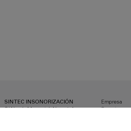
SINTEC INSONORIZACIÓN
Empresa
C/ Narcís Monturiol, Nave 1-A,
Serveis
Pol. Ind. Can Magre
Productes
08187 Santa Eulàlia de Ronçana
Solucions a 
(Barcelona) - Spain