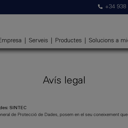
+34 938
Empresa
|
Serveis
|
Productes
|
Solucions a m
Avís legal
ades: SINTEC
eral de Protecció de Dades, posem en el seu coneixement que e