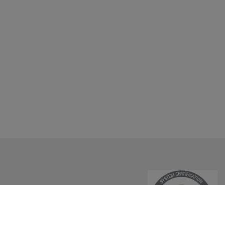
ues
e control
tiques