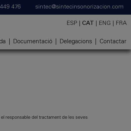
 449 476
sintec@sintecinsonorizacion.com
ESP
|
CAT
|
ENG
|
FRA
ida
|
Documentació
|
Delegacions
|
Contactar
l responsable del tractament de les seves