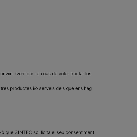
nviïn. (verificar i en cas de voler tractar les
nostres productes i/o serveis dels que ens hagi
això que SINTEC sol·licita el seu consentiment