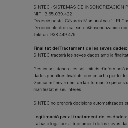
SINTEC - SISTEMAS DE INSONORIZACIÓN P
NIF B-65.039.422
Direcció postal:C/Narcis Monturiol nau 1, P.I C
Direcció electrònica:
sintec@insonorizacion.co
Telèfon: 938 449 476
Finalitat del Tractament de les seves dades:
SINTEC tractarà les seves dades amb la finalita
Gestionar i atendre les sol·licituds d’informació 
dades per altres finalitats comentar-ho per fer l
Gestionar l’enviament de la informació que ens sol
manifestat el seu interès.
SINTEC no prendrà decisions automatitzades en 
Legitimació per al tractament de les dades:
La base legal per al tractament de les seves dad