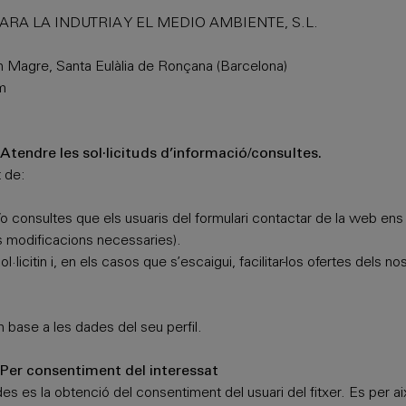
ARA LA INDUTRIA Y EL MEDIO AMBIENTE, S.L.
an Magre, Santa Eulàlia de Ronçana (Barcelona)
m
 Atendre les sol·licituds d’informació/consultes.
t de:
i/o consultes que els usuaris del formulari contactar de la web ens e
es modificacions necessaries).
·licitin i, en els casos que s’escaigui, facilitar-los ofertes dels 
base a les dades del seu perfil.
 Per consentiment del interessat
es es la obtenció del consentiment del usuari del fitxer. Es per 