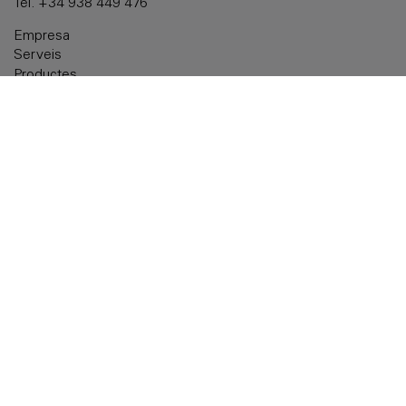
Tel.
+34 938 449 476
Empresa
Serveis
Productes
Solucions a mida
Documentació
Delegacions
Contactar
Avís legal
Política de galetes
Política de privacitat
Accessibilitat
Política de qualitat: ISO 9001