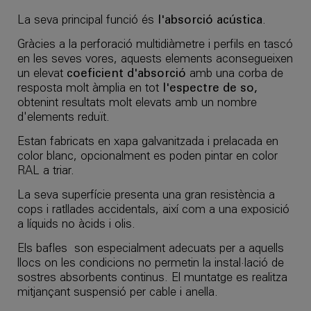
La seva principal funció és
l'absorció acústica
.
Gràcies a la perforació multidiàmetre i perfils en tascó
en les seves vores, aquests elements aconsegueixen
un elevat
coeficient d'absorció
amb una corba de
resposta molt àmplia en tot
l'espectre de so,
obtenint resultats molt elevats amb un nombre
d'elements reduït.
Estan fabricats en xapa galvanitzada i prelacada en
color blanc, opcionalment es poden pintar en color
RAL a triar.
La seva superfície presenta una gran resistència a
cops i ratllades accidentals, així com a una exposició
a líquids no àcids i olis.
Els bafles son especialment adecuats per a aquells
llocs on les condicions no permetin la instal·lació de
sostres absorbents continus. El muntatge es realitza
mitjançant suspensió per cable i anella.