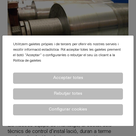
Utilitzem galetes pròpies i de tercers per oferir els nostres serveis i
recollir informació estadística. Pot acceptar totes les galetes prement
el botó ”Acceptar” o configurar-les o rebutjar el seu ús clicant a la
Política de galetes
Acceptar totes
Instal·lació
Rebutjar totes
Dissenyem, fabriquem e instal·lem solucions a mida
segons especificacions de projecte i necessitats del
Configurar cookies
client.
Els nostres equips de muntatge, al costat dels
tècnics de control d'instal·lació, duran a terme