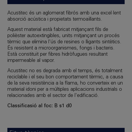
Acustitec és un aglomerat fibrós amb una excel·lent
absorció acústica i propietats termoaïllants.
Aquest material està fabricat mitjançant fils de
polièster autoextingibles, units mitjançant un procés
tèrmic que elimina l'ús de resines o lligants sintètics.
És resistent a microorganismes, fongs i bacteris.
Està constituït per fibres hidròfugues resultant
impermeable al vapor.
Acustitec no es degrada amb el temps, és totalment
reciclable i el seu bon comportament tèrmic, a causa
de la seva resistència a la flama, ho converteix en un
material idoni per a múltiples aplicacions industrials o
relacionades amb el sector de l'edificació.
Classificasió al foc: B s1 d0