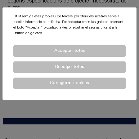
segons especificacions de projecte i necessitats del
client.
Utilitzem galetes pròpies i de tercers per oferir els nostres serveis i
Els nostres equips de muntatge, al costat dels
recollir informació estadística. Pot acceptar totes les galetes prement
tècnics de control d'instal·lació, duran a terme
el botó ”Acceptar” o configurar-les o rebutjar el seu ús clicant a la
qualsevol solució acústica que necessiti.
Política de galetes
Aplicacions
Acceptar totes
Tratament absorbent
en sales de màquines.
Rebutjar totes
Absorció en interior de càmeres, envans i sostres.
Recubriment interior de conductes.
Configurar cookies
Recubriment interior d'encapsulament de maquinària.