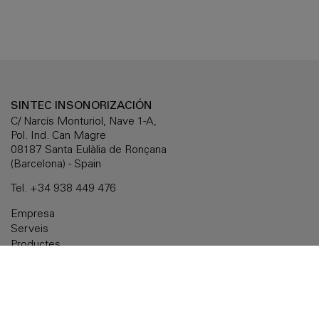
SINTEC INSONORIZACIÓN
C/ Narcís Monturiol, Nave 1-A,
Pol. Ind. Can Magre
08187 Santa Eulàlia de Ronçana
(Barcelona) - Spain
Tel.
+34 938 449 476
Empresa
Serveis
Productes
Solucions a mida
Documentació
Delegacions
Contactar