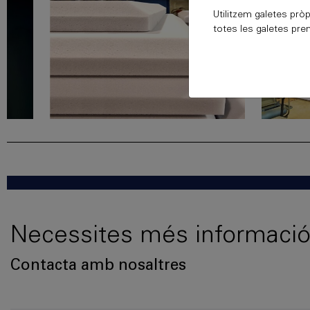
Utilitzem galetes pròp
totes les galetes prem
Necessites més informació
Contacta amb nosaltres