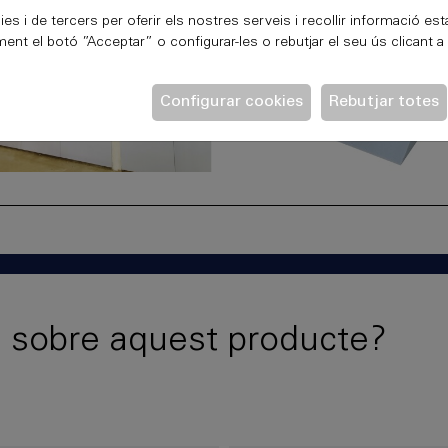
ies i de tercers per oferir els nostres serveis i recollir informació est
ent el botó ”Acceptar” o configurar-les o rebutjar el seu ús clicant a
Configurar cookies
Rebutjar totes
 sobre aquest producte?