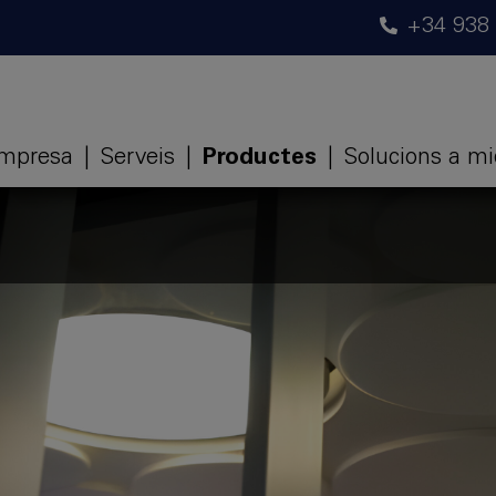
+34 938
mpresa
|
Serveis
|
Productes
|
Solucions a m