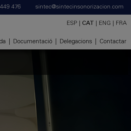
 449 476
sintec@sintecinsonorizacion.com
ESP
|
CAT
|
ENG
|
FRA
ida
|
Documentació
|
Delegacions
|
Contactar