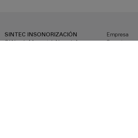
SINTEC INSONORIZACIÓN
Empresa
C/ Narcís Monturiol, Nave 1-A,
Serveis
Pol. Ind. Can Magre
Productes
08187 Santa Eulàlia de Ronçana
Solucions a 
(Barcelona) - Spain
Documentac
Delegacions
Tel.
+34 938 449 476
Contactar
Avís legal
Política de g
Política de pr
Accessibilita
Política de q