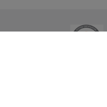
ues
e control
tiques
+34 938 449 476
sintec@sintecinsonorizacion.com