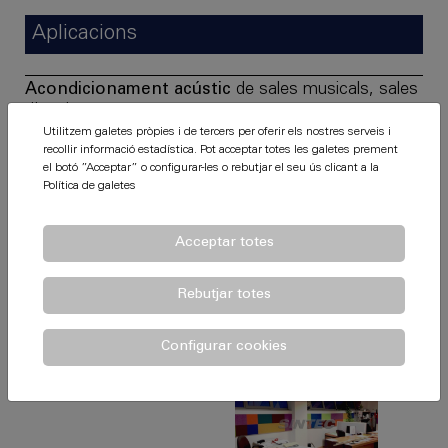
Aplicacions
Acondicionament acústic
de sales musicals, sales
d'asaig.
Utilitzem galetes pròpies i de tercers per oferir els nostres serveis i
Estudis de grabació.
recollir informació estadística. Pot acceptar totes les galetes prement
el botó ”Acceptar” o configurar-les o rebutjar el seu ús clicant a la
Locutoris de ràdio.
Política de galetes
Auditoris.
Acceptar totes
Rebutjar totes
Projectes realitzats
Configurar cookies