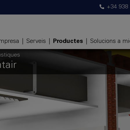
+34 938
mpresa
|
Serveis
|
Productes
|
Solucions a m
ústiques
tair