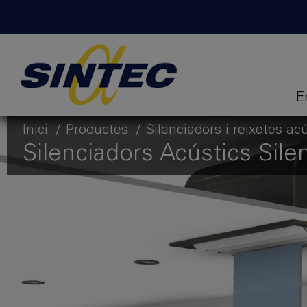
E
Inici
Productes
Silenciadors i reixetes ac
Silenciadors Acústics Silen