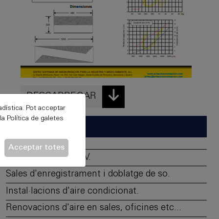
DESCARREGAR
adística. Pot acceptar
 la
Política de galetes
Aplicacions
Acceptar totes
Estudis de ràdio i TV.
Sales d'enregistrament i doblatge de so.
Instal·lacions d'aire condicionat.
Renovacions d'aire en sales, oficines etc...