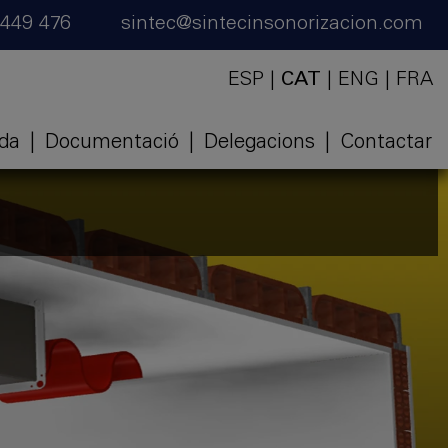
 449 476
sintec@sintecinsonorizacion.com
ESP
|
CAT
|
ENG
|
FRA
ida
|
Documentació
|
Delegacions
|
Contactar