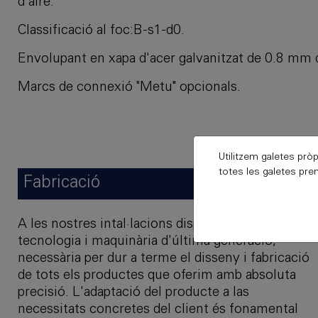
d'aire.
Classificació al foc:B-s1-d0.
Envolupant en xapa d'acer galvanitzat de 0.8 mm 
Marcs de connexió "Metu" opcionals.
Utilitzem galetes pròp
totes les galetes prem
Fabricació
A les nostres intal·lacions disposem de la
tecnologia i maquinària d'última generació,
necessària per dur a terme el disseny i fabricació
de tots els productes que oferim amb absoluta
precisió. L'adaptació del producte a las
necessitats concretes del client és fonamental