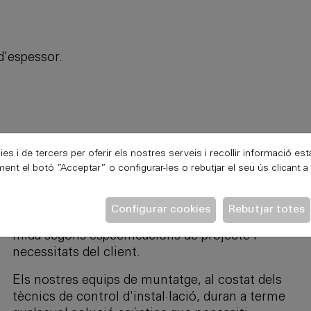
d'espessor.
ies i de tercers per oferir els nostres serveis i recollir informació est
ent el botó ”Acceptar” o configurar-les o rebutjar el seu ús clicant a
Instal·lació
Configurar cookies
Rebutjar totes
Dissenyem, fabriquem e instal·lem solucions a
mida segons especificacions de projecte i
necessitats del client.
Els nostres equips de muntatge, al costat dels
tècnics de control d'instal·lació, duran a terme