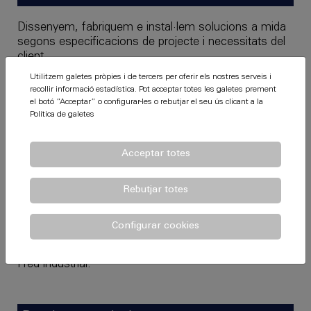
Dissenyem, fabriquem e instal·lem solucions a mida
segons especificacions de projecte i necessitats del
client.
Utilitzem galetes pròpies i de tercers per oferir els nostres serveis i
Els nostres equips de muntatge, al costat dels
recollir informació estadística. Pot acceptar totes les galetes prement
tècnics de control d'instal·lació, duran a terme
el botó ”Acceptar” o configurar-les o rebutjar el seu ús clicant a la
qualsevol solució acústica que necessiti.
Política de galetes
Aplicacions
Acceptar totes
Extraccions de fums en hostaleria.
Rebutjar totes
Equips de ventilació.
Sales de màquines.
Configurar cookies
Xarxes de ventilació amb conducte circular.
Fred industrial.