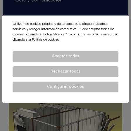
Ocio y comunicación
Utilizamos cookies propias y de terceros para ofrecer nuestros
servicios y recoger información estadística. Puede aceptar todas las
cookies pulsando el botón “Aceptar” o configurarlas o rechazar su uso
Productos
clicando a la
Política de cookies
Aceptar todas
Cabinas y pantallas acústicas
Rechazar todas
Lo paneles acústicos AISFÓN son paneles modulares
utilizados en la construcción de cabinas y pantallas para
Configurar cookies
el aislamiento acústico.