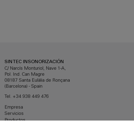
SINTEC INSONORIZACIÓN
C/ Narcís Monturiol, Nave 1-A,
Pol. Ind. Can Magre
08187 Santa Eulàlia de Ronçana
(Barcelona) - Spain
Tel.
+34 938 449 476
Empresa
Servicios
Productos
Soluciones a medida
Documentación