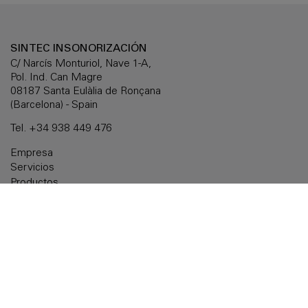
SINTEC INSONORIZACIÓN
C/ Narcís Monturiol, Nave 1-A,
Pol. Ind. Can Magre
08187 Santa Eulàlia de Ronçana
(Barcelona) - Spain
Tel.
+34 938 449 476
Empresa
Servicios
Productos
Soluciones a medida
Documentación
Noticias
Delegaciones
Contactar
Aviso legal
Política de cookies