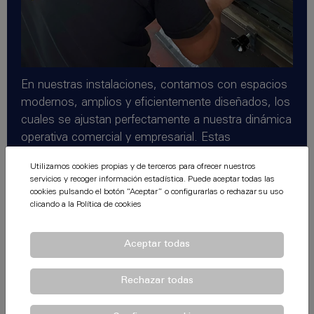
En nuestras instalaciones, contamos con espacios
modernos, amplios y eficientemente diseñados, los
cuales se ajustan perfectamente a nuestra dinámica
operativa comercial y empresarial. Estas
instalaciones están estratégicamente concebidas
Utilizamos cookies propias y de terceros para ofrecer nuestros
para garantizar una gestión fluida de nuestros
servicios y recoger información estadística. Puede aceptar todas las
procesos, permitiéndonos mantener de manera
cookies pulsando el botón “Aceptar” o configurarlas o rechazar su uso
clicando a la
Política de cookies
constante un inventario de productos fabricados en
medidas estándar.
Aceptar todas
Rechazar todas
Además de contar con un stock disponible para