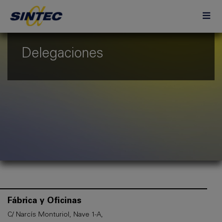
Delegaciones
Fábrica y Oficinas
C/ Narcís Monturiol, Nave 1-A,