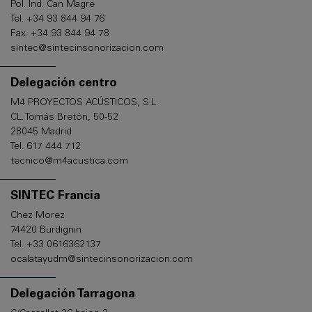
Pol. Ind. Can Magre
Tel. +34 93 844 94 76
Fax. +34 93 844 94 78
sintec@sintecinsonorizacion.com
Delegación centro
M4 PROYECTOS ACÚSTICOS, S.L.
CL. Tomás Bretón, 50-52
28045 Madrid
Tel. 617 444 712
tecnico@m4acustica.com
SINTEC Francia
Chez Morez
74420 Burdignin
Tel. +33 0616362137
ocalatayudm@sintecinsonorizacion.com
Delegación Tarragona