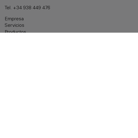
Tel.
+34 938 449 476
Empresa
Servicios
Productos
Soluciones a medida
Documentación
Noticias
Delegaciones
Contactar
Aviso legal
Política de cookies
Política de privacidad
Accesibilidad
Política de calidad: ISO 9001