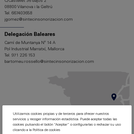
C/Castellet 36 bajos 2
08800 Vilanova i la Geltrú
Tel. 667403658
jgomez@sintecinsonorizacion.com
Delegación Baleares
Camí de Muntanya Nº 14 A
Pol Industrial Marratxí, Mallorca
Tel. 971 226 153
bartomeu.rossello@sintecinsonorizacion.com
Utilizamos cookies propias y de terceros para ofrecer nuestros
servicios y recoger información estadística. Puede aceptar todas las
cookies pulsando el botón “Aceptar” o configurarlas o rechazar su uso
clicando a la
Política de cookies