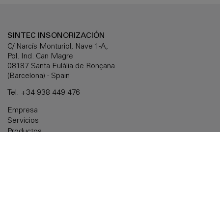
SINTEC INSONORIZACIÓN
C/ Narcís Monturiol, Nave 1-A,
Pol. Ind. Can Magre
08187 Santa Eulàlia de Ronçana
(Barcelona) - Spain
Tel.
+34 938 449 476
Empresa
Servicios
Productos
Soluciones a medida
Documentación
Noticias
Delegaciones
Contactar
Aviso legal
Política de cookies