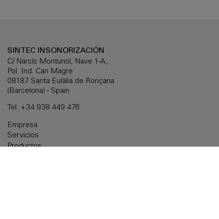
SINTEC INSONORIZACIÓN
C/ Narcís Monturiol, Nave 1-A,
Pol. Ind. Can Magre
08187 Santa Eulàlia de Ronçana
(Barcelona) - Spain
Tel.
+34 938 449 476
Empresa
Servicios
Productos
Soluciones a medida
Documentación
Noticias
Delegaciones
Contactar
Aviso legal