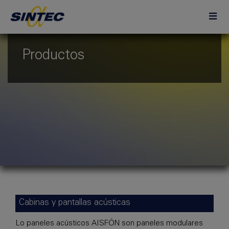
Productos
Cabinas y pantallas acústicas
Lo paneles acústicos AISFÓN son paneles modulares