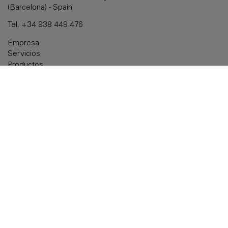
(Barcelona) - Spain
Tel.
+34 938 449 476
Empresa
Servicios
Productos
Soluciones a medida
Documentación
Noticias
Delegaciones
Contactar
Aviso legal
Política de cookies
Política de privacidad
Accesibilidad
Política de calidad: ISO 9001